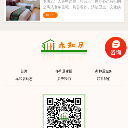
专供老年人集中居住，符合老年体能心态特征的
公寓式老年住宅，具备餐饮、清洁卫生、文化娱
乐、 服务体系，是综合管理的住宅类型。
MORE
首页
亦和居家园
亦和居服务
亦和居动态
关于我们
联系我们